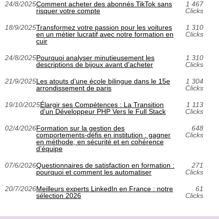
24/8/2025
Comment acheter des abonnés TikTok sans
1 467
risquer votre compte
Clicks
18/9/2025
Transformez votre passion pour les voitures
1 310
en un métier lucratif avec notre formation en
Clicks
cuir
24/8/2025
Pourquoi analyser minutieusement les
1 310
descriptions de bijoux avant d'acheter
Clicks
21/9/2025
Les atouts d’une école bilingue dans le 15e
1 304
arrondissement de paris
Clicks
19/10/2025
Élargir ses Compétences : La Transition
1 113
d'un Développeur PHP Vers le Full Stack
Clicks
02/4/2026
Formation sur la gestion des
648
comportements-défis en institution : gagner
Clicks
en méthode, en sécurité et en cohérence
d’équipe
07/6/2026
Questionnaires de satisfaction en formation :
271
pourquoi et comment les automatiser
Clicks
20/7/2026
Meilleurs experts LinkedIn en France : notre
61
sélection 2026
Clicks