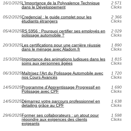
16/1/2025
L'Importance de la Polyvalence Technique
2 571
dans le Développement
Clicks
05/2/2025
Credencial : le guide complet pour les
2 366
étudiants étrangers
Clicks
05/4/2025
RS 5956 : Pourquoi certifier ses employés en
2 029
polissage automobile ?
Clicks
20/3/2025
Les certifications pour une carrière réussie
1 890
dans le ménage avec Aladom.fr
Clicks
15/3/2025
Importance des animations ludiques dans les
1 815
soins aux personnes âgées
Clicks
06/3/2025
Maîtrisez l'Art du Polissage Automobile avec
1 720
nos Cours Avancés
Clicks
14/5/2025
Programme d'Apprentissage Progressif en
1 690
Polissage avec CPF
Clicks
14/5/2025
Démarrez votre parcours professionnel en
1 638
detailing grâce au CPF
Clicks
29/6/2025
Former ses collaborateurs : un atout pour
1 598
répondre aux exigences des clients
Clicks
exigeants