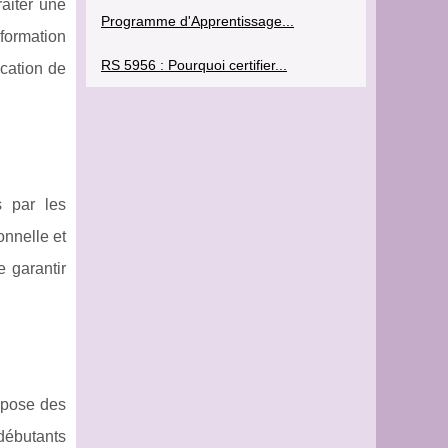
aiter une
Programme d'Apprentissage...
formation
RS 5956 : Pourquoi certifier...
ication de
s par les
onnelle et
e garantir
pose des
débutants