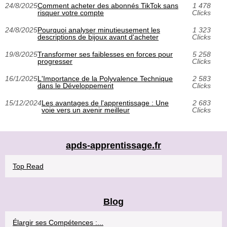
24/8/2025
Comment acheter des abonnés TikTok sans
1 478
risquer votre compte
Clicks
24/8/2025
Pourquoi analyser minutieusement les
1 323
descriptions de bijoux avant d'acheter
Clicks
19/8/2025
Transformer ses faiblesses en forces pour
5 258
progresser
Clicks
16/1/2025
L'Importance de la Polyvalence Technique
2 583
dans le Développement
Clicks
15/12/2024
Les avantages de l'apprentissage : Une
2 683
voie vers un avenir meilleur
Clicks
apds-apprentissage.fr
Top Read
Blog
Élargir ses Compétences :...