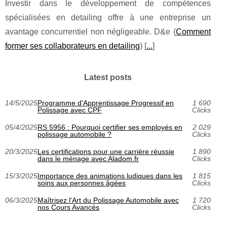
Investir dans le développement de compétences
spécialisées en detailing offre à une entreprise un
avantage concurrentiel non négligeable. D&e (
Comment
former ses collaborateurs en detailing
) [
...
]
Latest posts
14/5/2025
Programme d'Apprentissage Progressif en
1 690
Polissage avec CPF
Clicks
05/4/2025
RS 5956 : Pourquoi certifier ses employés en
2 029
polissage automobile ?
Clicks
20/3/2025
Les certifications pour une carrière réussie
1 890
dans le ménage avec Aladom.fr
Clicks
15/3/2025
Importance des animations ludiques dans les
1 815
soins aux personnes âgées
Clicks
06/3/2025
Maîtrisez l'Art du Polissage Automobile avec
1 720
nos Cours Avancés
Clicks